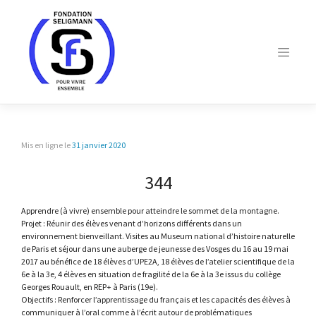
Skip
to
content
Mis en ligne le
31 janvier 2020
344
Apprendre (à vivre) ensemble pour atteindre le sommet de la montagne.
Projet : Réunir des élèves venant d’horizons différents dans un
environnement bienveillant. Visites au Museum national d’histoire naturelle
de Paris et séjour dans une auberge de jeunesse des Vosges du 16 au 19 mai
2017 au bénéfice de 18 élèves d’UPE2A, 18 élèves de l’atelier scientifique de la
6e à la 3e, 4 élèves en situation de fragilité de la 6e à la 3e issus du collège
Georges Rouault, en REP+ à Paris (19e).
Objectifs : Renforcer l’apprentissage du français et les capacités des élèves à
communiquer à l’oral comme à l’écrit autour de problématiques