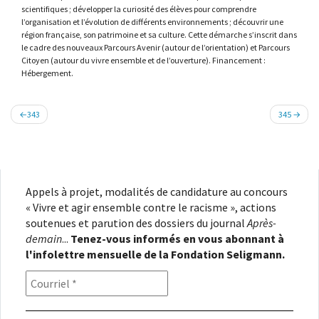
scientifiques ; développer la curiosité des élèves pour comprendre
l’organisation et l’évolution de différents environnements ; découvrir une
région française, son patrimoine et sa culture. Cette démarche s’inscrit dans
le cadre des nouveaux Parcours Avenir (autour de l’orientation) et Parcours
Citoyen (autour du vivre ensemble et de l’ouverture). Financement :
Hébergement.
Navigation
343
345
de
l’article
Appels à projet, modalités de candidature au concours
« Vivre et agir ensemble contre le racisme », actions
soutenues et parution des dossiers du journal
Après-
demain
...
Tenez-vous informés en vous abonnant à
l'infolettre mensuelle de la Fondation Seligmann.