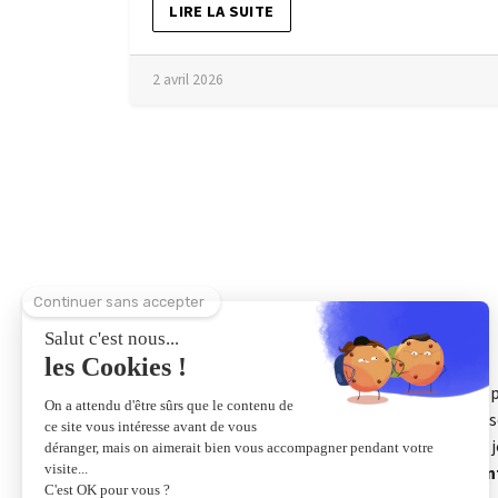
LIRE LA SUITE
2 avril 2026
App
ens
du 
l'i