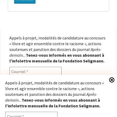
Appels à projet, modalités de candidature au concours
« Vivre et agir ensemble contre le racisme », actions
soutenues et parution des dossiers du journal
Après-
demain
...
Tenez-vous informés en vous abonnant à
l'infolettre mensuelle de la Fondation Seligmann.
Appels à projet, modalités de candidature au concours «
Vivre et agir ensemble contre le racisme », actions
En renseignant votre adresse électronique, vous
soutenues et parution des dossiers du journal
Après-
consentez à recevoir l'infolettre de la Fondation
demain
...
Tenez-vous informés en vous abonnant à
Seligmann, conformément à notre
politique de
l'infolettre mensuelle de la Fondation Seligmann.
confidentialité
. Il vous sera possible de vous
désabonner à tout moment.