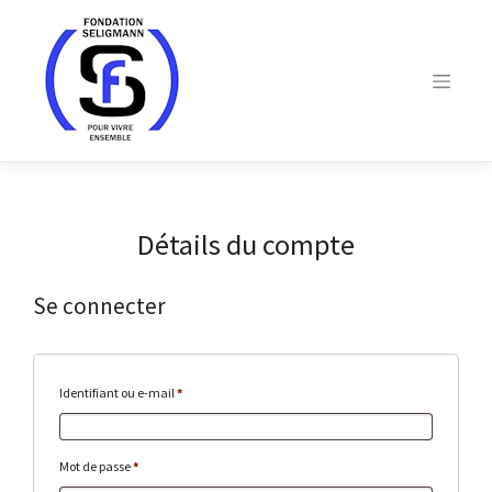
Skip
to
content
Détails du compte
Se connecter
Obligatoire
Identifiant ou e-mail
*
Obligatoire
Mot de passe
*