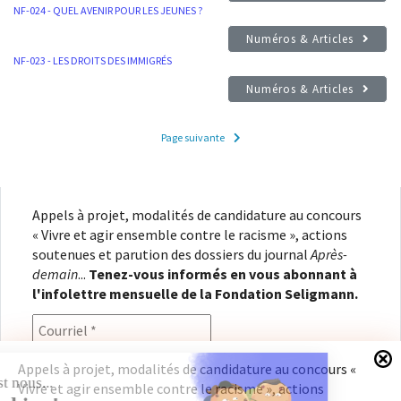
NF-024 - QUEL AVENIR POUR LES JEUNES ?
Numéros & Articles
NF-023 - LES DROITS DES IMMIGRÉS
Numéros & Articles
Page suivante
Appels à projet, modalités de candidature au concours
« Vivre et agir ensemble contre le racisme », actions
soutenues et parution des dossiers du journal
Après-
demain
...
Tenez-vous informés en vous abonnant à
l'infolettre mensuelle de la Fondation Seligmann.
Appels à projet, modalités de candidature au concours «
Vivre et agir ensemble contre le racisme », actions
En renseignant votre adresse électronique, vous