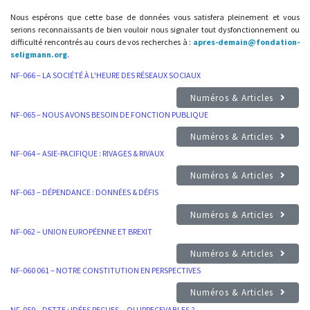
Nous espérons que cette base de données vous satisfera pleinement et vous
serions reconnaissants de bien vouloir nous signaler tout dysfonctionnement ou
difficulté rencontrés au cours de vos recherches à :
apres-demain@fondation-
seligmann.org
.
NF-066 – LA SOCIÉTÉ À L'HEURE DES RÉSEAUX SOCIAUX
Numéros & Articles
NF-065 – NOUS AVONS BESOIN DE FONCTION PUBLIQUE
Numéros & Articles
NF-064 – ASIE-PACIFIQUE : RIVAGES & RIVAUX
Numéros & Articles
NF-063 – DÉPENDANCE : DONNÉES & DÉFIS
Numéros & Articles
NF-062 – UNION EUROPÉENNE ET BREXIT
Numéros & Articles
NF-060 061 – NOTRE CONSTITUTION EN PERSPECTIVES
Numéros & Articles
NF-059 – DETTE : IDÉES REÇUES... OU IRRECEVABLES ?