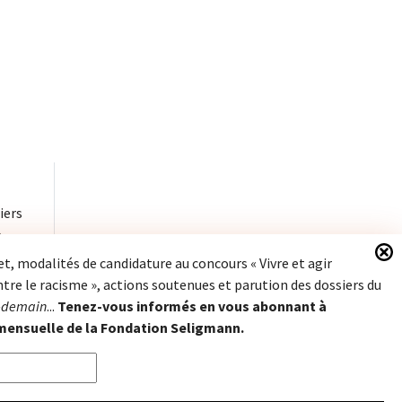
iers
à
et, modalités de candidature au concours « Vivre et agir
re le racisme », actions soutenues et parution des dossiers du
Fondation Seligmann
-demain
...
Tenez-vous informés en vous abonnant à
Journal Après-demain
 mensuelle de la Fondation Seligmann.
27, rue Robert de Flers 75015 Paris
+33 1 45 50 50 12