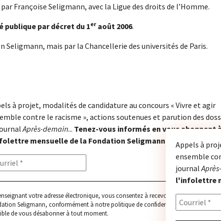
 par Françoise Seligmann, avec la Ligue des droits de l’Homme.
er
é publique par décret du 1
août 2006
.
n Seligmann, mais par la Chancellerie des universités de Paris.
els à projet, modalités de candidature au concours « Vivre et agir
emble contre le racisme », actions soutenues et parution des doss
journal
Après-demain
...
Tenez-vous informés en vous abonnant 
nfolettre mensuelle de la Fondation Seligmann.
Appels à proj
ensemble cont
journal
Après
l'infolettre
enseignant votre adresse électronique, vous consentez à recevoir l'infolettre de la
ation Seligmann, conformément à notre
politique de confidentialité
. Il vous sera
ible de vous désabonner à tout moment.