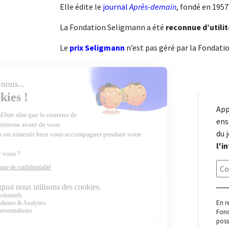
Elle édite le
journal
Après-demain
, fondé en 1957
La Fondation Seligmann a été
reconnue d’utilit
Le
prix Seligmann
n’est pas géré par la Fondatio
App
ens
du 
l'i
En r
Fond
poss