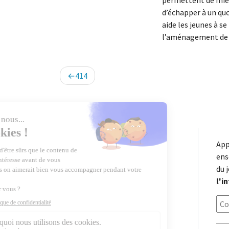
permettent de mieux
d’échapper à un quot
aide les jeunes à s
l’aménagement de l
Navigation
414
de
l’article
App
ens
du 
l'i