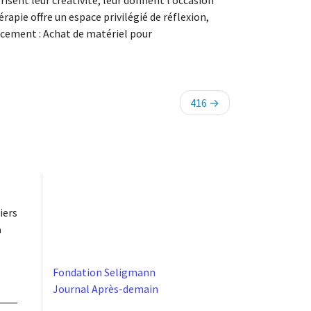
risent leur créativité, leur donnent l’occasion
érapie offre un espace privilégié de réflexion,
ncement : Achat de matériel pour
416
iers
à
Fondation Seligmann
Journal Après-demain