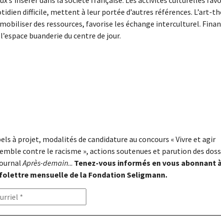
 s’insérer dans la société française. Les activités culturelles favo
idien difficile, mettent à leur portée d’autres références. L’art-th
e mobiliser des ressources, favorise les échange interculturel. Fina
’espace buanderie du centre de jour.
els à projet, modalités de candidature au concours « Vivre et agir
emble contre le racisme », actions soutenues et parution des doss
journal
Après-demain
...
Tenez-vous informés en vous abonnant 
nfolettre mensuelle de la Fondation Seligmann.