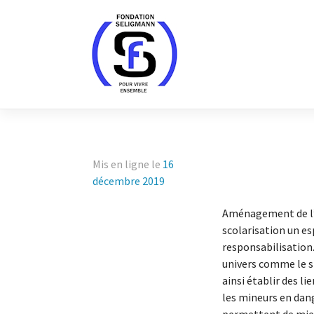
Skip
to
content
Mis en ligne le
16
décembre 2019
Aménagement de l’es
scolarisation un es
responsabilisation.
univers comme le sp
ainsi établir des li
les mineurs en dang