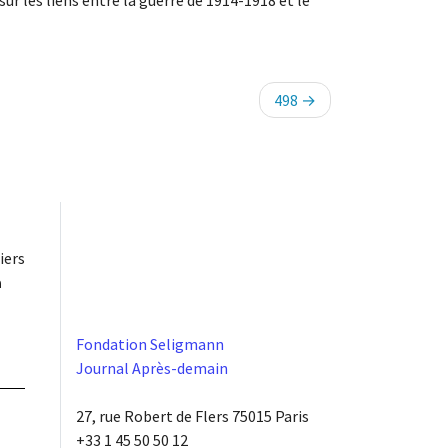
ur les liens entre la guerre de 1914-1918 et le
498
iers
à
Fondation Seligmann
Journal Après-demain
27, rue Robert de Flers 75015 Paris
+33 1 45 50 50 12