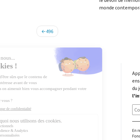
le devoir de mémoir
monde contemporain
Navigation
496
de
l’article
App
ens
du 
l'i
En r
Fond