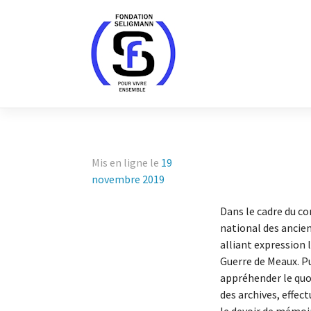
Skip
to
content
Mis en ligne le
19
novembre 2019
Dans le cadre du co
national des ancie
alliant expression 
Guerre de Meaux. Pub
appréhender le quot
des archives, effec