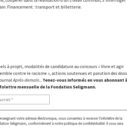
e, coopérer dans la réalisation d’un travail commun, s’interroger s
. Financement : transport et billetterie.
els à projet, modalités de candidature au concours « Vivre et agir
emble contre le racisme », actions soutenues et parution des doss
journal
Après-demain
...
Tenez-vous informés en vous abonnant 
nfolettre mensuelle de la Fondation Seligmann.
enseignant votre adresse électronique, vous consentez à recevoir l'infolettre de la
ation Seligmann, conformément à notre
politique de confidentialité
. Il vous sera