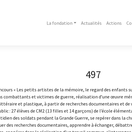
La fondation
Actualités
Actions
Co
497
ncours « Les petits artistes de la mémoire, le regard des enfants su
ns combattants et victimes de guerre, réalisation d’une œuvre mém
littéraire et plastique, à partir de recherches documentaires et d
lic : 27 élèves de CM2 (13 filles et 14 garçons) de l’école élémenta
idien des soldats pendant la Grande Guerre, se repérer dans la ch
tuer des recherches documentaires, apprendre à échanger, débattre