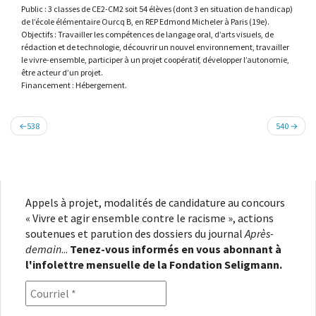
Public : 3 classes de CE2-CM2 soit 54 élèves (dont 3 en situation de handicap)
de l’école élémentaire Ourcq B, en REP Edmond Micheler à Paris (19e).
Objectifs : Travailler les compétences de langage oral, d’arts visuels, de
rédaction et de technologie, découvrir un nouvel environnement, travailler
le vivre-ensemble, participer à un projet coopératif, développer l’autonomie,
être acteur d’un projet.
Financement : Hébergement.
Navigation
538
540
de
l’article
Appels à projet, modalités de candidature au concours
« Vivre et agir ensemble contre le racisme », actions
soutenues et parution des dossiers du journal
Après-
demain
...
Tenez-vous informés en vous abonnant à
l'infolettre mensuelle de la Fondation Seligmann.