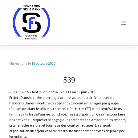
Skip
to
content
Mis en ligne le
19 octobre 2020
539
« Les CE2-CM2 font leur cinéma ! » du 11 au 13 juin 2019
Projet : Dans le cadre d’un projet annuel autour du cinéma (ateliers
hebdomadaires), écriture de scénarios de courts-métrages par groupe,
réalisés pendant le séjour au centre Le Rocheton (77) et présentés à leurs
familles à la fin de l’année. Sur place, mise à disposition de salles pour faire
des activités ludiques et pédagogiques préparées en amont par les enfants,
promenades en forêt et tournage des courts-métrages. En amont,
organisation du séjour et activités d’auto-financement mises en place par
les enfants.