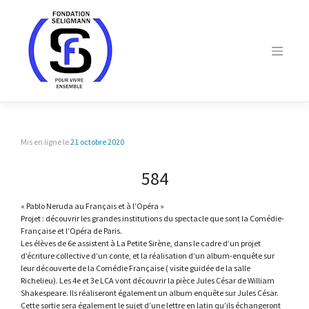
Skip
to
content
Mis en ligne le
21 octobre 2020
584
« Pablo Neruda au Français et à l’Opéra »
Projet : découvrir les grandes institutions du spectacle que sont la Comédie-
Française et l’Opéra de Paris.
Les élèves de 6e assistent à La Petite Sirène, dans le cadre d’un projet
d’écriture collective d’un conte, et la réalisation d’un album-enquête sur
leur découverte de la Comédie Française ( visite guidée de la salle
Richelieu). Les 4e et 3e LCA vont découvrir la pièce Jules César de William
Shakespeare. Ils réaliseront également un album enquête sur Jules César.
Cette sortie sera également le sujet d’une lettre en latin qu’ils échangeront