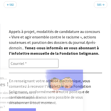
Navigation
582
585
de
l’article
Appels à projet, modalités de candidature au concours
« Vivre et agir ensemble contre le racisme », actions
soutenues et parution des dossiers du journal
Après-
demain
...
Tenez-vous informés en vous abonnant à
l'infolettre mensuelle de la Fondation Seligmann.
En renseignant votre adresse électronique, vous
consentez à recevoir l'infolettre de la Fondation
Seligmann, conformément à notre
politique de
confidentialité
. Il vous sera possible de vous
désabonner à tout moment.