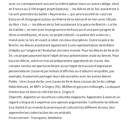
avec un correspondant suivant la même option dans un autre collège, situé
en France ou à l’étranger( projet Epistula). – les élèves de la 3e1 assisteront à
l’avant-première du ballet « Raymonda », qui sera travaillé en cours de
français et d’espagnol autour du thème de la danse et en lien avec l’étude
du film « Yuli » – les élèves de la 3e6 assisteront à la pièce de Brecht « La Vie
de Galilée », en lien avec le programme de français d’une part (progrès et
rêves scientifiques), et avec un projet intitulé « la poésie des sciences »,
mené avec la 3e1 et visant à relier ces deux disciplines. Outre la pièce de
Brecht, les élèves assisteront également à une représentation de théâtre
d’objets sur l’origine et l’évolution de notre monde. Pour les élèves de 4e et de
3e, ces projets pourront faire l’objet de leur présentation orale du brevet. Pour
tous les élèves, outre un travail préparatoire approfondi en classe, des
compte-rendus de spectacle feront aussi l’objet de travaux d’expression
personnelle en classe et par le biais d’affiches ou d’albums-enquêtes, par
exemple, ils pourront partager leurs découvertes avec les autres élèves.
Public : Une classe de 6e, une classe de 4e et deux classes de 3e du collège
Pablo Neruda, en REP+ à Grigny (91). 88 filles et garçons mélangés. La plupart
d’entre eux vit dans la cité d’en face, Grigny II.
Objectifs : Apporter un ouverture culturelle exigeante. Apprendre à exercer un
regard critique et à exprimer une opinion argumentée. Confronter les élèves
à la réalité d’un monde économique et culturel très différent du leur, leur
apprendre les codes tacites de ces endroits.
Financement : Transports, billetterie.