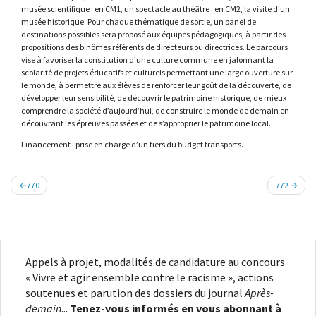
musée scientifique ; en CM1, un spectacle au théâtre ; en CM2, la visite d’un
musée historique. Pour chaque thématique de sortie, un panel de
destinations possibles sera proposé aux équipes pédagogiques, à partir des
propositions des binômes référents de directeurs ou directrices. Le parcours
vise à favoriser la constitution d’une culture commune en jalonnant la
scolarité de projets éducatifs et culturels permettant une large ouverture sur
le monde, à permettre aux élèves de renforcer leur goût de la découverte, de
développer leur sensibilité, de découvrir le patrimoine historique, de mieux
comprendre la société d’aujourd’hui, de construire le monde de demain en
découvrant les épreuves passées et de s’approprier le patrimoine local.
Financement : prise en charge d’un tiers du budget transports.
Navigation
770
772
de
l’article
Appels à projet, modalités de candidature au concours
« Vivre et agir ensemble contre le racisme », actions
soutenues et parution des dossiers du journal
Après-
demain
...
Tenez-vous informés en vous abonnant à