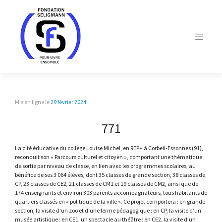
Skip
to
content
Mis en ligne le
29 février 2024
771
La cité éducative du collège Louise Michel, en REP+ à Corbeil-Essonnes (91),
reconduit son « Parcours culturel et citoyen », comportant une thématique
de sortie par niveau de classe, en lien avec les programmes scolaires, au
bénéfice de ses 3 064 élèves, dont 35 classes de grande section, 38 classes de
CP, 23 classes de CE2, 21 classes de CM1 et 19 classes de CM2, ainsi que de
174 enseignants et environ 303 parents accompagnateurs, tous habitants de
quartiers classés en « politique de la ville ». Ce projet comportera : en grande
section, la visite d’un zoo et d’une ferme pédagogique ; en CP, la visite d’un
musée artistique ; en CE1, un spectacle au théâtre ; en CE2, la visite d’un