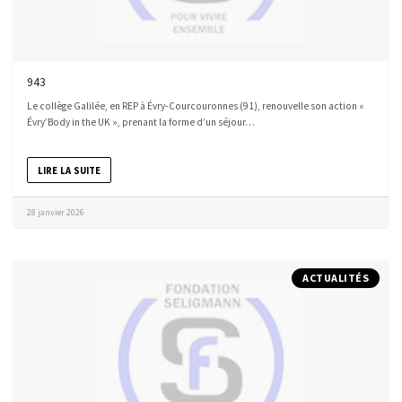
943
Le collège Galilée, en REP à Évry-Courcouronnes (91), renouvelle son action «
Évry’Body in the UK », prenant la forme d’un séjour…
LIRE LA SUITE
28 janvier 2026
ACTUALITÉS