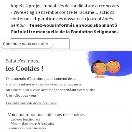
Appels à projet, modalités de candidature au concours
« Vivre et agir ensemble contre le racisme », actions
soutenues et parution des dossiers du journal
Après-
demain
...
Tenez-vous informés en vous abonnant à
l'infolettre mensuelle de la Fondation Seligmann.
En renseignant votre adresse électronique, vous
consentez à recevoir l'infolettre de la Fondation
Seligmann, conformément à notre
politique de
confidentialité
. Il vous sera possible de vous
désabonner à tout moment.
Copyright © 2026
Fondation Seligmann
|
Mentions légales
|
Crédits
Fondation Seligmann
Journal Après-demain