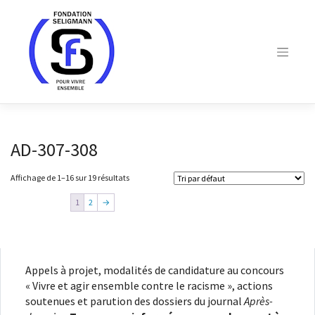
Skip
to
content
AD-307-308
Affichage de 1–16 sur 19 résultats
1
2
→
Appels à projet, modalités de candidature au concours
« Vivre et agir ensemble contre le racisme », actions
soutenues et parution des dossiers du journal
Après-