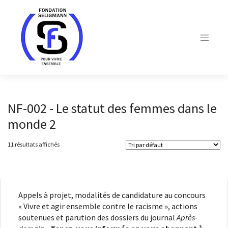
Skip
to
content
NF-002 - Le statut des femmes dans le
monde 2
11 résultats affichés
Appels à projet, modalités de candidature au concours
« Vivre et agir ensemble contre le racisme », actions
soutenues et parution des dossiers du journal
Après-