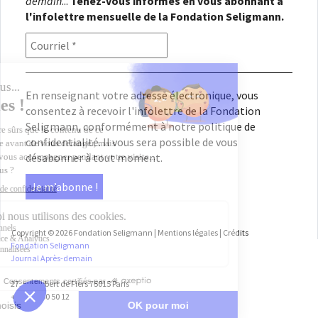
demain
...
Tenez-vous informés en vous abonnant à
l'infolettre mensuelle de la Fondation Seligmann.
En renseignant votre adresse électronique, vous
consentez à recevoir l'infolettre de la Fondation
Seligmann, conformément à notre
politique de
confidentialité
. Il vous sera possible de vous
désabonner à tout moment.
Copyright © 2026
Fondation Seligmann
|
Mentions légales
|
Crédits
Fondation Seligmann
Journal Après-demain
27, rue Robert de Flers 75015 Paris
+33 1 45 50 50 12