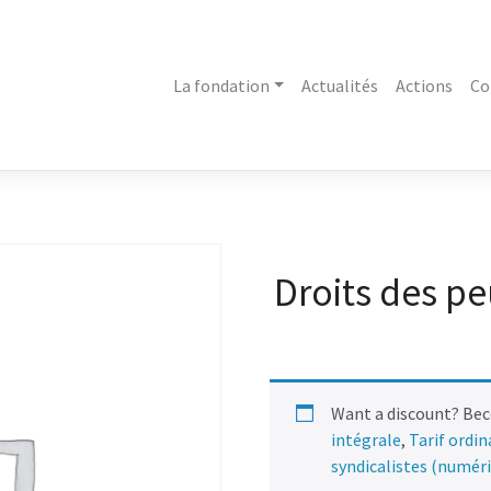
La fondation
Actualités
Actions
Co
Droits des pe
Want a discount? Be
intégrale
,
Tarif ordi
syndicalistes (numér