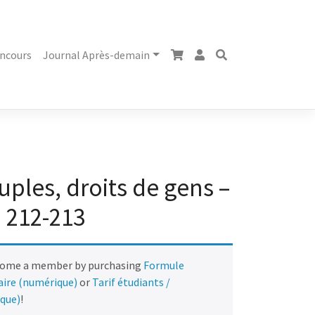
ncours
Journal Après-demain
uples, droits de gens –
212-213
come a member by purchasing
Formule
naire (numérique)
or
Tarif étudiants /
ique)
!