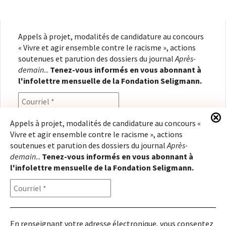
Appels à projet, modalités de candidature au concours
« Vivre et agir ensemble contre le racisme », actions
soutenues et parution des dossiers du journal
Après-
demain
...
Tenez-vous informés en vous abonnant à
l'infolettre mensuelle de la Fondation Seligmann.
Appels à projet, modalités de candidature au concours «
Vivre et agir ensemble contre le racisme », actions
En renseignant votre adresse électronique, vous
soutenues et parution des dossiers du journal
Après-
consentez à recevoir l'infolettre de la Fondation
demain
...
Tenez-vous informés en vous abonnant à
Seligmann, conformément à notre
politique de
l'infolettre mensuelle de la Fondation Seligmann.
confidentialité
. Il vous sera possible de vous
désabonner à tout moment.
En renseignant votre adresse électronique, vous consentez