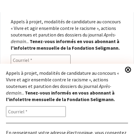
Appels à projet, modalités de candidature au concours
« Vivre et agir ensemble contre le racisme », actions
soutenues et parution des dossiers du journal
Après-
demain
...
Tenez-vous informés en vous abonnant à
l'infolettre mensuelle de la Fondation Seligmann.
Appels à projet, modalités de candidature au concours «
Vivre et agir ensemble contre le racisme », actions
En renseignant votre adresse électronique, vous
soutenues et parution des dossiers du journal
Après-
consentez à recevoir l'infolettre de la Fondation
demain
...
Tenez-vous informés en vous abonnant à
Seligmann, conformément à notre
politique de
l'infolettre mensuelle de la Fondation Seligmann.
confidentialité
. Il vous sera possible de vous
désabonner à tout moment.
En renseignant votre adresse électronique, vous consentez