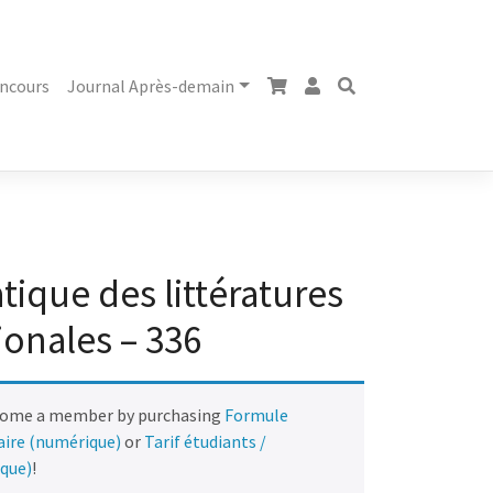
ncours
Journal Après-demain
ique des littératures
ionales – 336
come a member by purchasing
Formule
naire (numérique)
or
Tarif étudiants /
ique)
!