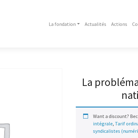
La fondation
Actualités
Actions
Co
La problémat
nat
Want a discount? Be
intégrale
,
Tarif ordi
syndicalistes (numér