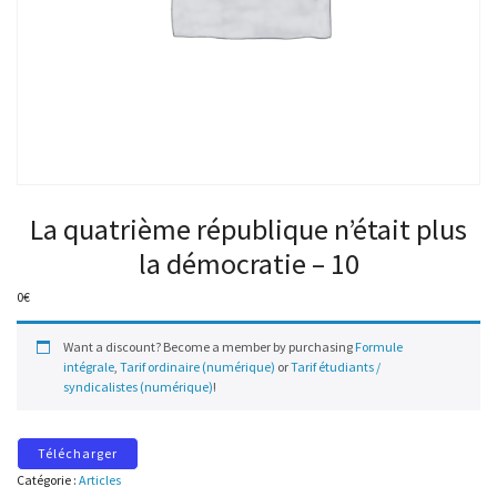
La quatrième république n’était plus
la démocratie – 10
0
€
Want a discount? Become a member by purchasing
Formule
intégrale
,
Tarif ordinaire (numérique)
or
Tarif étudiants /
syndicalistes (numérique)
!
Télécharger
Catégorie :
Articles