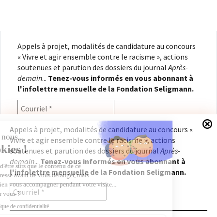
Appels à projet, modalités de candidature au concours
« Vivre et agir ensemble contre le racisme », actions
soutenues et parution des dossiers du journal
Après-
demain
...
Tenez-vous informés en vous abonnant à
l'infolettre mensuelle de la Fondation Seligmann.
Appels à projet, modalités de candidature au concours «
Vivre et agir ensemble contre le racisme », actions
En renseignant votre adresse électronique, vous
soutenues et parution des dossiers du journal
Après-
consentez à recevoir l'infolettre de la Fondation
demain
...
Tenez-vous informés en vous abonnant à
Seligmann, conformément à notre
politique de
l'infolettre mensuelle de la Fondation Seligmann.
confidentialité
. Il vous sera possible de vous
désabonner à tout moment.