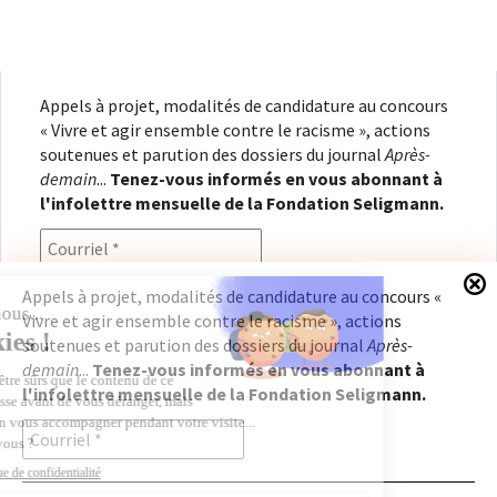
Appels à projet, modalités de candidature au concours
« Vivre et agir ensemble contre le racisme », actions
soutenues et parution des dossiers du journal
Après-
demain
...
Tenez-vous informés en vous abonnant à
l'infolettre mensuelle de la Fondation Seligmann.
Appels à projet, modalités de candidature au concours «
Vivre et agir ensemble contre le racisme », actions
En renseignant votre adresse électronique, vous
soutenues et parution des dossiers du journal
Après-
consentez à recevoir l'infolettre de la Fondation
demain
...
Tenez-vous informés en vous abonnant à
Seligmann, conformément à notre
politique de
l'infolettre mensuelle de la Fondation Seligmann.
confidentialité
. Il vous sera possible de vous
désabonner à tout moment.