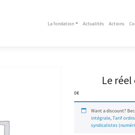
La fondation
Actualités
Actions
Co
Le réel 
0
€
Want a discount? Be
intégrale
,
Tarif ordi
syndicalistes (numér