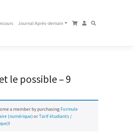
ncours
Journal Après-demain
et le possible – 9
come a member by purchasing
Formule
naire (numérique)
or
Tarif étudiants /
ique)
!