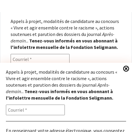
Appels à projet, modalités de candidature au concours
« Vivre et agir ensemble contre le racisme », actions
soutenues et parution des dossiers du journal
Après-
demain
...
Tenez-vous informés en vous abonnant à
l'infolettre mensuelle de la Fondation Seligmann.
Appels à projet, modalités de candidature au concours «
Vivre et agir ensemble contre le racisme », actions
En renseignant votre adresse électronique, vous
soutenues et parution des dossiers du journal
Après-
consentez à recevoir l'infolettre de la Fondation
demain
...
Tenez-vous informés en vous abonnant à
Seligmann, conformément à notre
politique de
l'infolettre mensuelle de la Fondation Seligmann.
confidentialité
. Il vous sera possible de vous
désabonner à tout moment.
En renseignant votre adresse électronique, vous consentez