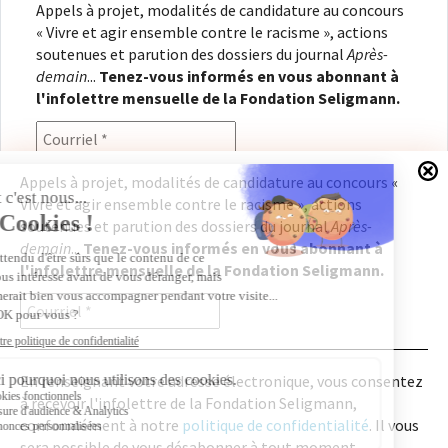
Appels à projet, modalités de candidature au concours
« Vivre et agir ensemble contre le racisme », actions
soutenues et parution des dossiers du journal
Après-
demain
...
Tenez-vous informés en vous abonnant à
l'infolettre mensuelle de la Fondation Seligmann.
Appels à projet, modalités de candidature au concours «
Vivre et agir ensemble contre le racisme », actions
En renseignant votre adresse électronique, vous
soutenues et parution des dossiers du journal
Après-
consentez à recevoir l'infolettre de la Fondation
demain
...
Tenez-vous informés en vous abonnant à
Seligmann, conformément à notre
politique de
l'infolettre mensuelle de la Fondation Seligmann.
confidentialité
. Il vous sera possible de vous
désabonner à tout moment.
En renseignant votre adresse électronique, vous consentez
à recevoir l'infolettre de la Fondation Seligmann,
Copyright © 2026
Fondation Seligmann
|
Mentions légales
|
Crédits
Fondation Seligmann
conformément à notre
politique de confidentialité
. Il vous
Journal Après-demain
sera possible de vous désabonner à tout moment.