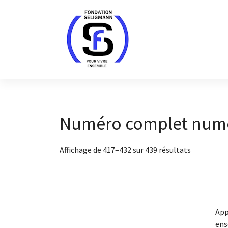
Skip
to
content
Numéro complet num
Affichage de 417–432 sur 439 résultats
App
ens