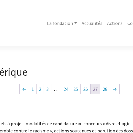
La fondation
Actualités
Actions
Co
érique
←
1
2
3
…
24
25
26
27
28
→
els à projet, modalités de candidature au concours « Vivre et agir
emble contre le racisme », actions soutenues et parution des doss