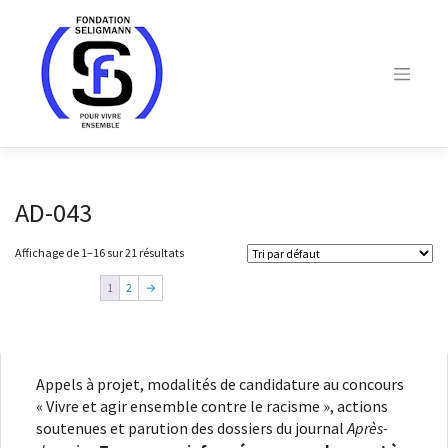
Skip
to
content
AD-043
Affichage de 1–16 sur 21 résultats
1
2
→
Appels à projet, modalités de candidature au concours
« Vivre et agir ensemble contre le racisme », actions
soutenues et parution des dossiers du journal
Après-