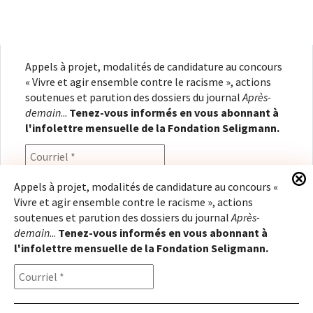
Appels à projet, modalités de candidature au concours
« Vivre et agir ensemble contre le racisme », actions
soutenues et parution des dossiers du journal
Après-
demain
...
Tenez-vous informés en vous abonnant à
l'infolettre mensuelle de la Fondation Seligmann.
Appels à projet, modalités de candidature au concours «
Vivre et agir ensemble contre le racisme », actions
En renseignant votre adresse électronique, vous
soutenues et parution des dossiers du journal
Après-
consentez à recevoir l'infolettre de la Fondation
demain
...
Tenez-vous informés en vous abonnant à
Seligmann, conformément à notre
politique de
l'infolettre mensuelle de la Fondation Seligmann.
confidentialité
. Il vous sera possible de vous
désabonner à tout moment.