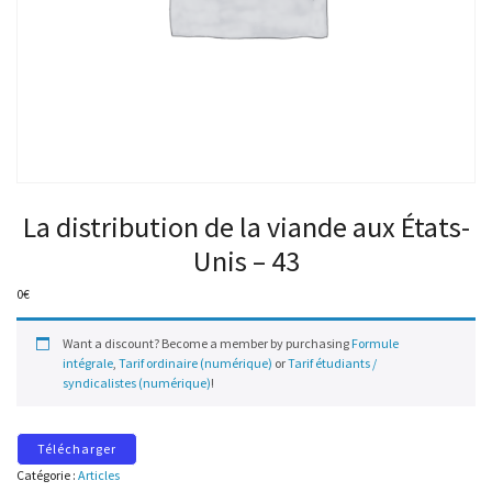
La distribution de la viande aux États-
Unis – 43
0
€
Want a discount? Become a member by purchasing
Formule
intégrale
,
Tarif ordinaire (numérique)
or
Tarif étudiants /
syndicalistes (numérique)
!
Télécharger
Catégorie :
Articles