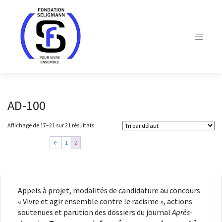
Skip
to
content
AD-100
Affichage de 17–21 sur 21 résultats
←
1
2
Appels à projet, modalités de candidature au concours
« Vivre et agir ensemble contre le racisme », actions
soutenues et parution des dossiers du journal
Après-