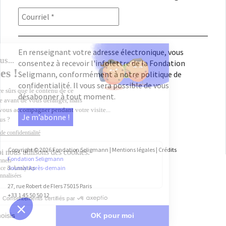
En renseignant votre adresse électronique, vous
consentez à recevoir l'infolettre de la Fondation
Seligmann, conformément à notre
politique de
confidentialité
. Il vous sera possible de vous
désabonner à tout moment.
Copyright © 2026
Fondation Seligmann
|
Mentions légales
|
Crédits
Fondation Seligmann
Journal Après-demain
27, rue Robert de Flers 75015 Paris
+33 1 45 50 50 12