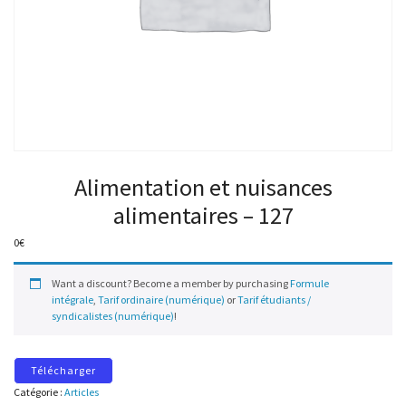
Alimentation et nuisances
alimentaires – 127
0
€
Want a discount? Become a member by purchasing
Formule
intégrale
,
Tarif ordinaire (numérique)
or
Tarif étudiants /
syndicalistes (numérique)
!
Télécharger
Catégorie :
Articles