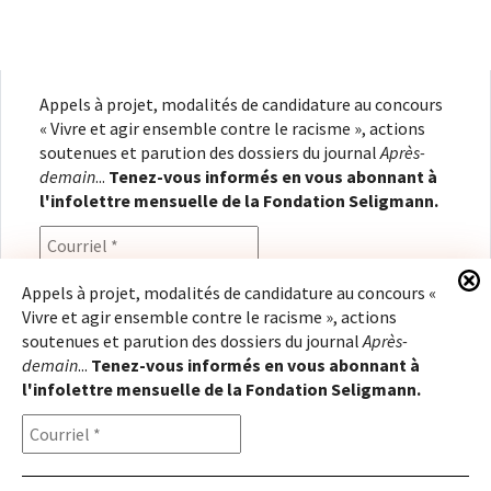
Appels à projet, modalités de candidature au concours
« Vivre et agir ensemble contre le racisme », actions
soutenues et parution des dossiers du journal
Après-
demain
...
Tenez-vous informés en vous abonnant à
l'infolettre mensuelle de la Fondation Seligmann.
Appels à projet, modalités de candidature au concours «
Vivre et agir ensemble contre le racisme », actions
En renseignant votre adresse électronique, vous
soutenues et parution des dossiers du journal
Après-
consentez à recevoir l'infolettre de la Fondation
demain
...
Tenez-vous informés en vous abonnant à
Seligmann, conformément à notre
politique de
l'infolettre mensuelle de la Fondation Seligmann.
confidentialité
. Il vous sera possible de vous
désabonner à tout moment.