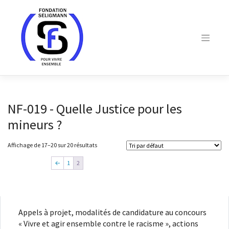
Skip
to
content
NF-019 - Quelle Justice pour les
mineurs ?
Affichage de 17–20 sur 20 résultats
←
1
2
Appels à projet, modalités de candidature au concours
« Vivre et agir ensemble contre le racisme », actions