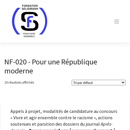
Skip
to
content
NF-020 - Pour une République
moderne
15 résultats affichés
Appels à projet, modalités de candidature au concours
« Vivre et agir ensemble contre le racisme », actions
soutenues et parution des dossiers du journal
Après-