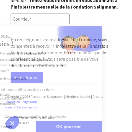
demain
...
Tenez-vous informés en vous abonnant à
l'infolettre mensuelle de la Fondation Seligmann.
En renseignant votre adresse électronique, vous
consentez à recevoir l'infolettre de la Fondation
Seligmann, conformément à notre
politique de
confidentialité
. Il vous sera possible de vous
désabonner à tout moment.
Copyright © 2026
Fondation Seligmann
|
Mentions légales
|
Crédits
Fondation Seligmann
Journal Après-demain
27, rue Robert de Flers 75015 Paris
+33 1 45 50 50 12