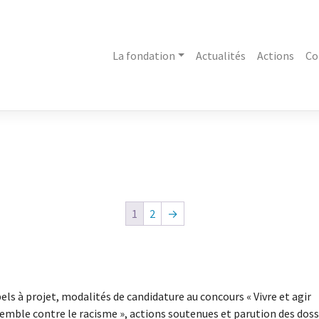
La fondation
Actualités
Actions
Co
1
2
→
els à projet, modalités de candidature au concours « Vivre et agir
emble contre le racisme », actions soutenues et parution des doss