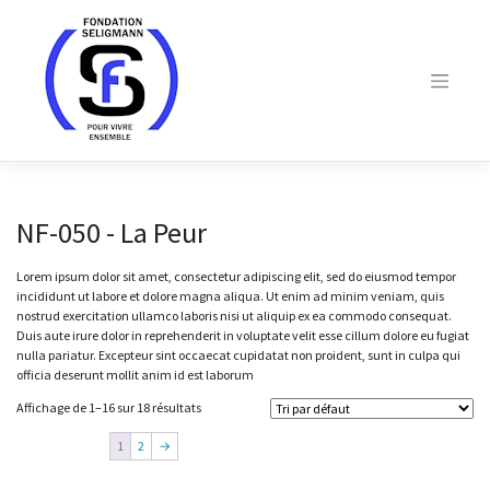
Skip
to
content
NF-050 - La Peur
Lorem ipsum dolor sit amet, consectetur adipiscing elit, sed do eiusmod tempor
incididunt ut labore et dolore magna aliqua. Ut enim ad minim veniam, quis
nostrud exercitation ullamco laboris nisi ut aliquip ex ea commodo consequat.
Duis aute irure dolor in reprehenderit in voluptate velit esse cillum dolore eu fugiat
nulla pariatur. Excepteur sint occaecat cupidatat non proident, sunt in culpa qui
officia deserunt mollit anim id est laborum
Affichage de 1–16 sur 18 résultats
1
2
→