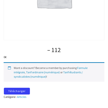
– 112
0
€
Want a discount? Become a member by purchasing
Formule
intégrale
,
Tarif ordinaire (numérique)
or
Tarif étudiants /
syndicalistes (numérique)
!
Télécharger
Catégorie :
Articles