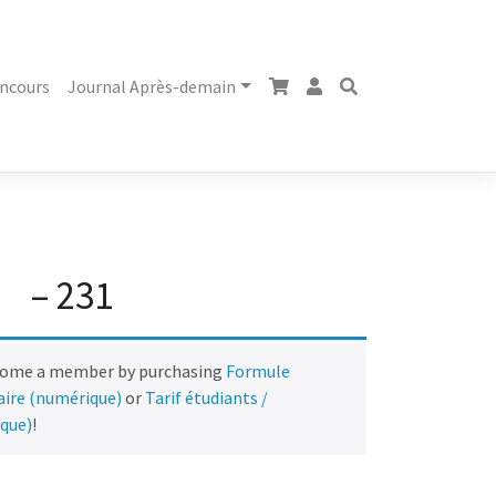
ncours
Journal Après-demain
– 231
come a member by purchasing
Formule
naire (numérique)
or
Tarif étudiants /
ique)
!