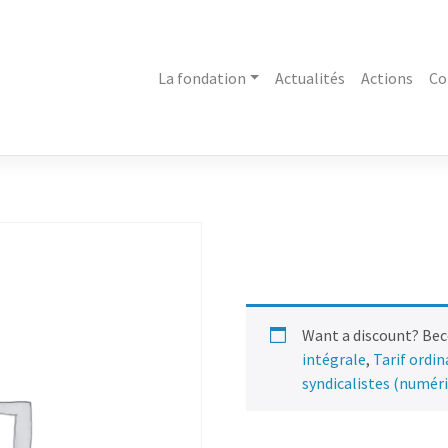
La fondation
Actualités
Actions
Co
Want a discount? Be
intégrale
,
Tarif ordi
syndicalistes (numér