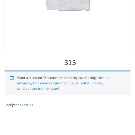
– 313
Want a discount? Become a member by purchasing
Formule
intégrale
,
Tarif ordinaire (numérique)
or
Tarif étudiants /
syndicalistes (numérique)
!
Catégorie :
Articles