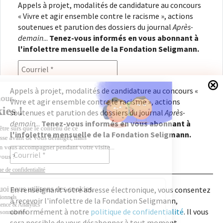
Appels à projet, modalités de candidature au concours
« Vivre et agir ensemble contre le racisme », actions
soutenues et parution des dossiers du journal
Après-
demain
...
Tenez-vous informés en vous abonnant à
l'infolettre mensuelle de la Fondation Seligmann.
Appels à projet, modalités de candidature au concours «
Vivre et agir ensemble contre le racisme », actions
En renseignant votre adresse électronique, vous
soutenues et parution des dossiers du journal
Après-
consentez à recevoir l'infolettre de la Fondation
demain
...
Tenez-vous informés en vous abonnant à
Seligmann, conformément à notre
politique de
l'infolettre mensuelle de la Fondation Seligmann.
confidentialité
. Il vous sera possible de vous
désabonner à tout moment.
En renseignant votre adresse électronique, vous consentez
à recevoir l'infolettre de la Fondation Seligmann,
Copyright © 2026
Fondation Seligmann
|
Mentions légales
|
Crédits
Fondation Seligmann
conformément à notre
politique de confidentialité
. Il vous
Journal Après-demain
sera possible de vous désabonner à tout moment.