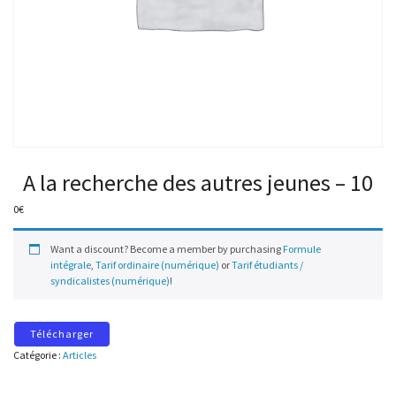
A la recherche des autres jeunes – 10
0
€
Want a discount? Become a member by purchasing
Formule
intégrale
,
Tarif ordinaire (numérique)
or
Tarif étudiants /
syndicalistes (numérique)
!
Télécharger
Catégorie :
Articles