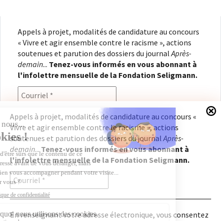
Appels à projet, modalités de candidature au concours
« Vivre et agir ensemble contre le racisme », actions
soutenues et parution des dossiers du journal
Après-
demain
...
Tenez-vous informés en vous abonnant à
l'infolettre mensuelle de la Fondation Seligmann.
Appels à projet, modalités de candidature au concours «
Vivre et agir ensemble contre le racisme », actions
En renseignant votre adresse électronique, vous
soutenues et parution des dossiers du journal
Après-
consentez à recevoir l'infolettre de la Fondation
demain
...
Tenez-vous informés en vous abonnant à
Seligmann, conformément à notre
politique de
l'infolettre mensuelle de la Fondation Seligmann.
confidentialité
. Il vous sera possible de vous
désabonner à tout moment.
En renseignant votre adresse électronique, vous consentez