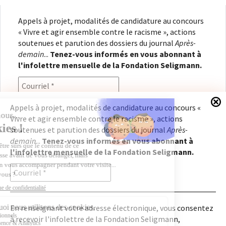
Appels à projet, modalités de candidature au concours
« Vivre et agir ensemble contre le racisme », actions
soutenues et parution des dossiers du journal
Après-
demain
...
Tenez-vous informés en vous abonnant à
l'infolettre mensuelle de la Fondation Seligmann.
Appels à projet, modalités de candidature au concours «
Vivre et agir ensemble contre le racisme », actions
En renseignant votre adresse électronique, vous
soutenues et parution des dossiers du journal
Après-
consentez à recevoir l'infolettre de la Fondation
demain
...
Tenez-vous informés en vous abonnant à
Seligmann, conformément à notre
politique de
l'infolettre mensuelle de la Fondation Seligmann.
confidentialité
. Il vous sera possible de vous
désabonner à tout moment.
En renseignant votre adresse électronique, vous consentez
à recevoir l'infolettre de la Fondation Seligmann,
Copyright © 2026
Fondation Seligmann
|
Mentions légales
|
Crédits