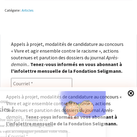
héritages,
fractures,
Catégorie :
Articles
nouvelles
priorités
Appels à projet, modalités de candidature au concours
« Vivre et agir ensemble contre le racisme », actions
soutenues et parution des dossiers du journal
Après-
demain
...
Tenez-vous informés en vous abonnant à
l'infolettre mensuelle de la Fondation Seligmann.
Appels à projet, modalités de candidature au concours «
Vivre et agir ensemble contre le racisme », actions
En renseignant votre adresse électronique, vous
soutenues et parution des dossiers du journal
Après-
consentez à recevoir l'infolettre de la Fondation
demain
...
Tenez-vous informés en vous abonnant à
Seligmann, conformément à notre
politique de
l'infolettre mensuelle de la Fondation Seligmann.
confidentialité
. Il vous sera possible de vous
désabonner à tout moment.