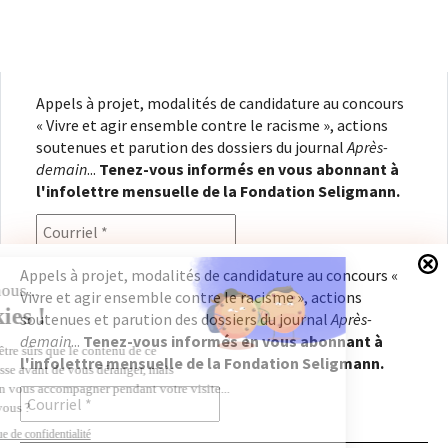
Appels à projet, modalités de candidature au concours
« Vivre et agir ensemble contre le racisme », actions
soutenues et parution des dossiers du journal
Après-
demain
...
Tenez-vous informés en vous abonnant à
l'infolettre mensuelle de la Fondation Seligmann.
Appels à projet, modalités de candidature au concours «
Vivre et agir ensemble contre le racisme », actions
En renseignant votre adresse électronique, vous
soutenues et parution des dossiers du journal
Après-
consentez à recevoir l'infolettre de la Fondation
demain
...
Tenez-vous informés en vous abonnant à
Seligmann, conformément à notre
politique de
l'infolettre mensuelle de la Fondation Seligmann.
confidentialité
. Il vous sera possible de vous
désabonner à tout moment.