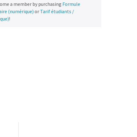
come a member by purchasing
Formule
naire (numérique)
or
Tarif étudiants /
ique)
!