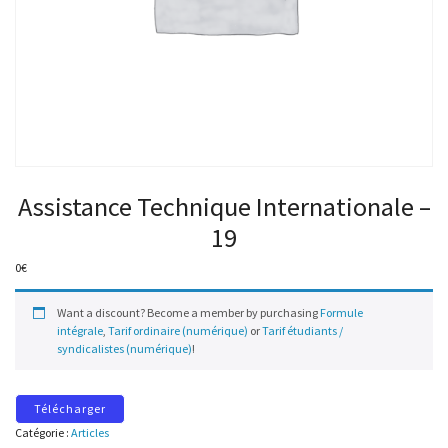
Assistance Technique Internationale –
19
0
€
Want a discount? Become a member by purchasing
Formule
intégrale
,
Tarif ordinaire (numérique)
or
Tarif étudiants /
syndicalistes (numérique)
!
Télécharger
Catégorie :
Articles