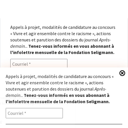
Appels à projet, modalités de candidature au concours
« Vivre et agir ensemble contre le racisme », actions
soutenues et parution des dossiers du journal
Après-
demain
...
Tenez-vous informés en vous abonnant à
l'infolettre mensuelle de la Fondation Seligmann.
Appels à projet, modalités de candidature au concours «
Vivre et agir ensemble contre le racisme », actions
En renseignant votre adresse électronique, vous
soutenues et parution des dossiers du journal
Après-
consentez à recevoir l'infolettre de la Fondation
demain
...
Tenez-vous informés en vous abonnant à
Seligmann, conformément à notre
politique de
l'infolettre mensuelle de la Fondation Seligmann.
confidentialité
. Il vous sera possible de vous
désabonner à tout moment.