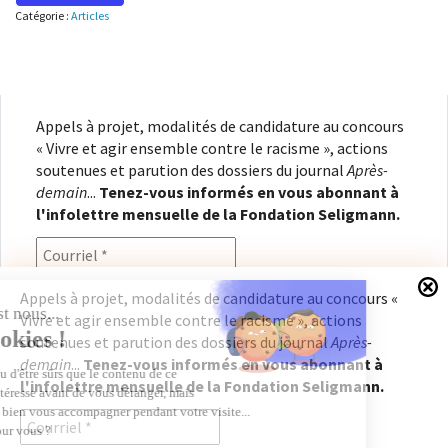
Catégorie :
Articles
Appels à projet, modalités de candidature au concours
« Vivre et agir ensemble contre le racisme », actions
soutenues et parution des dossiers du journal
Après-
demain
...
Tenez-vous informés en vous abonnant à
l'infolettre mensuelle de la Fondation Seligmann.
Appels à projet, modalités de candidature au concours «
Vivre et agir ensemble contre le racisme », actions
En renseignant votre adresse électronique, vous
soutenues et parution des dossiers du journal
Après-
consentez à recevoir l'infolettre de la Fondation
demain
...
Tenez-vous informés en vous abonnant à
Seligmann, conformément à notre
politique de
l'infolettre mensuelle de la Fondation Seligmann.
confidentialité
. Il vous sera possible de vous
désabonner à tout moment.