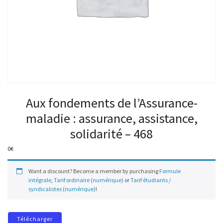
Aux fondements de l’Assurance-
maladie : assurance, assistance,
solidarité – 468
0
€
Want a discount? Become a member by purchasing
Formule
intégrale
,
Tarif ordinaire (numérique)
or
Tarif étudiants /
syndicalistes (numérique)
!
Télécharger