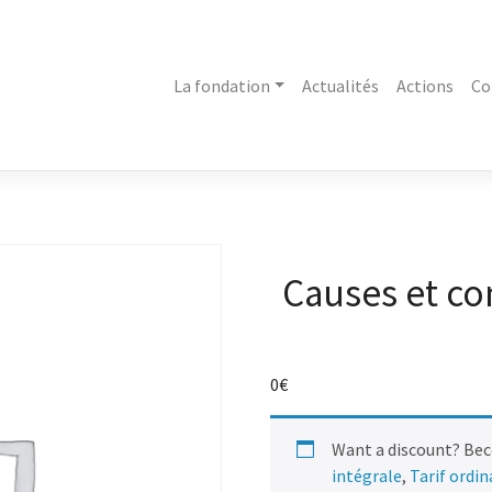
La fondation
Actualités
Actions
Co
Causes et c
0
€
Want a discount? Be
intégrale
,
Tarif ordi