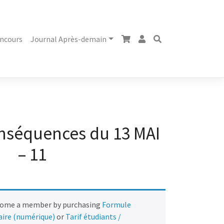
ncours
Journal Après-demain
onséquences du 13 MAI
– 11
come a member by purchasing
Formule
naire (numérique)
or
Tarif étudiants /