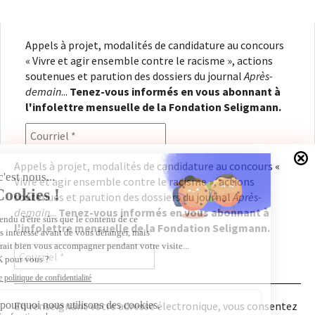
Appels à projet, modalités de candidature au concours
« Vivre et agir ensemble contre le racisme », actions
soutenues et parution des dossiers du journal
Après-
demain
...
Tenez-vous informés en vous abonnant à
l'infolettre mensuelle de la Fondation Seligmann.
Appels à projet, modalités de candidature au concours «
Vivre et agir ensemble contre le racisme », actions
En renseignant votre adresse électronique, vous
soutenues et parution des dossiers du journal
Après-
consentez à recevoir l'infolettre de la Fondation
demain
...
Tenez-vous informés en vous abonnant à
Seligmann, conformément à notre
politique de
l'infolettre mensuelle de la Fondation Seligmann.
confidentialité
. Il vous sera possible de vous
désabonner à tout moment.
En renseignant votre adresse électronique, vous consentez