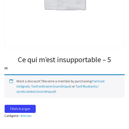
Ce qui m’est insupportable – 5
0
€
Want a discount? Become a member by purchasing
Formule
intégrale
,
Tarif ordinaire (numérique)
or
Tarif étudiants /
syndicalistes (numérique)
!
Télécharger
Catégorie :
Articles