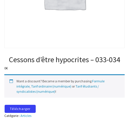
Cessons d’être hypocrites – 033-034
0
€
Want a discount? Become a member by purchasing
Formule
intégrale
,
Tarif ordinaire (numérique)
or
Tarif étudiants /
syndicalistes (numérique)
!
Télécharger
Catégorie :
Articles