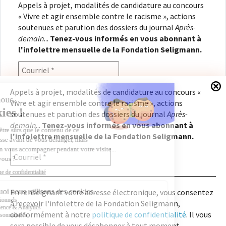
Appels à projet, modalités de candidature au concours
« Vivre et agir ensemble contre le racisme », actions
soutenues et parution des dossiers du journal
Après-
demain
...
Tenez-vous informés en vous abonnant à
l'infolettre mensuelle de la Fondation Seligmann.
Appels à projet, modalités de candidature au concours «
Vivre et agir ensemble contre le racisme », actions
En renseignant votre adresse électronique, vous
soutenues et parution des dossiers du journal
Après-
consentez à recevoir l'infolettre de la Fondation
demain
...
Tenez-vous informés en vous abonnant à
Seligmann, conformément à notre
politique de
l'infolettre mensuelle de la Fondation Seligmann.
confidentialité
. Il vous sera possible de vous
désabonner à tout moment.
En renseignant votre adresse électronique, vous consentez
à recevoir l'infolettre de la Fondation Seligmann,
Copyright © 2026
Fondation Seligmann
|
Mentions légales
|
Crédits
Fondation Seligmann
conformément à notre
politique de confidentialité
. Il vous
Journal Après-demain
sera possible de vous désabonner à tout moment.