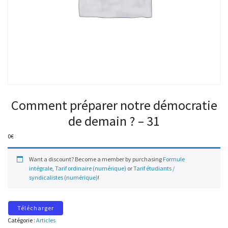
Comment préparer notre démocratie
de demain ? – 31
0
€
Want a discount? Become a member by purchasing
Formule
intégrale
,
Tarif ordinaire (numérique)
or
Tarif étudiants /
syndicalistes (numérique)
!
Télécharger
Catégorie :
Articles