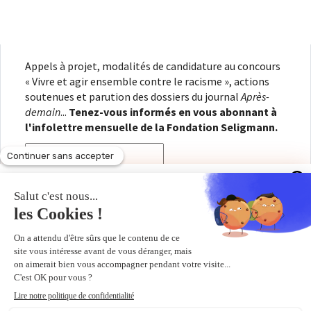
Appels à projet, modalités de candidature au concours
« Vivre et agir ensemble contre le racisme », actions
soutenues et parution des dossiers du journal
Après-
demain
...
Tenez-vous informés en vous abonnant à
l'infolettre mensuelle de la Fondation Seligmann.
Appels à projet, modalités de candidature au concours «
Vivre et agir ensemble contre le racisme », actions
En renseignant votre adresse électronique, vous
soutenues et parution des dossiers du journal
Après-
consentez à recevoir l'infolettre de la Fondation
demain
...
Tenez-vous informés en vous abonnant à
Seligmann, conformément à notre
politique de
l'infolettre mensuelle de la Fondation Seligmann.
confidentialité
. Il vous sera possible de vous
désabonner à tout moment.