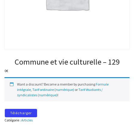
Commune et vie culturelle – 129
0
€
Want a discount? Become a member by purchasing
Formule
intégrale
,
Tarif ordinaire (numérique)
or
Tarif étudiants /
syndicalistes (numérique)
!
Télécharger
Catégorie :
Articles