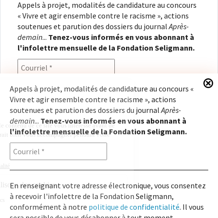
Appels à projet, modalités de candidature au concours
« Vivre et agir ensemble contre le racisme », actions
soutenues et parution des dossiers du journal
Après-
demain
...
Tenez-vous informés en vous abonnant à
l'infolettre mensuelle de la Fondation Seligmann.
Appels à projet, modalités de candidature au concours «
Vivre et agir ensemble contre le racisme », actions
En renseignant votre adresse électronique, vous
soutenues et parution des dossiers du journal
Après-
consentez à recevoir l'infolettre de la Fondation
demain
...
Tenez-vous informés en vous abonnant à
Seligmann, conformément à notre
politique de
l'infolettre mensuelle de la Fondation Seligmann.
confidentialité
. Il vous sera possible de vous
désabonner à tout moment.
En renseignant votre adresse électronique, vous consentez
à recevoir l'infolettre de la Fondation Seligmann,
Copyright © 2026
Fondation Seligmann
|
Mentions légales
|
Crédits
Fondation Seligmann
conformément à notre
politique de confidentialité
. Il vous
Journal Après-demain
sera possible de vous désabonner à tout moment.