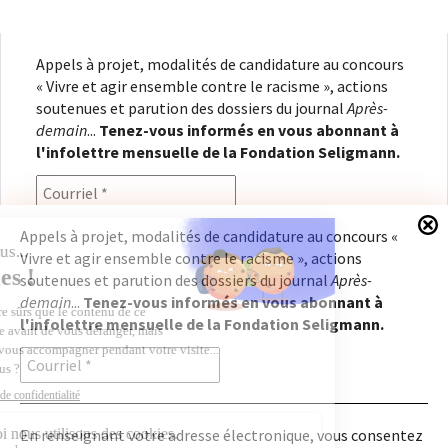
Appels à projet, modalités de candidature au concours
« Vivre et agir ensemble contre le racisme », actions
soutenues et parution des dossiers du journal
Après-
demain
...
Tenez-vous informés en vous abonnant à
l'infolettre mensuelle de la Fondation Seligmann.
Appels à projet, modalités de candidature au concours «
Vivre et agir ensemble contre le racisme », actions
En renseignant votre adresse électronique, vous
soutenues et parution des dossiers du journal
Après-
consentez à recevoir l'infolettre de la Fondation
demain
...
Tenez-vous informés en vous abonnant à
Seligmann, conformément à notre
politique de
l'infolettre mensuelle de la Fondation Seligmann.
confidentialité
. Il vous sera possible de vous
désabonner à tout moment.
En renseignant votre adresse électronique, vous consentez